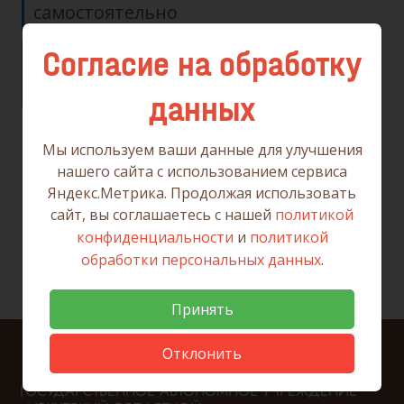
самостоятельно
Согласие на обработку
Восстановление доступа в центре
"Мои Документы"
данных
Мы используем ваши данные для улучшения
нашего сайта с использованием сервиса
Яндекс.Метрика. Продолжая использовать
сайт, вы соглашаетесь с нашей
политикой
конфиденциальности
и
политикой
обработки персональных данных
.
Принять
Отклонить
ГОСУДАРСТВЕННОЕ АВТОНОМНОЕ УЧРЕЖДЕНИЕ