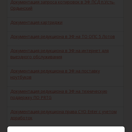
Документация запроса котировок в ЭФ ПСД п.Усть-
Ордынский
Документация картриджи
Документация редукциона в ЭФ на ТО ОПС 5 Лотов
Документация редукциона в ЭФ на интернет для
выездного обслуживания
Документация редукциона в ЭФ на поставку
ноутбуков
Документация редукциона в ЭФ на техническую
поддержку ПО PRTG
Документация редукциона права CYO Enter с учетом
доработок
Доп. соглашение №2 от 31.03.2017 к дог. №7/16