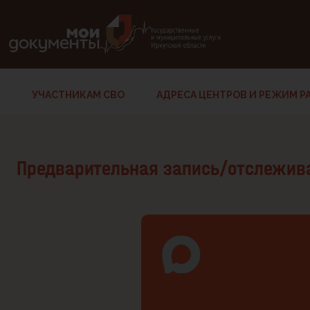
В версии для слабовидящих: клавиша H — переход по заг
УЧАСТНИКАМ СВО
АДРЕСА ЦЕНТРОВ И РЕЖИМ Р
Предварительная запись/отслежив