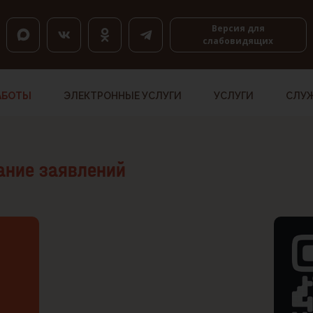
оловкам, K — по ссылкам, Shift+H и Shift+K — назад.
Версия для
слабовидящих
АБОТЫ
ЭЛЕКТРОННЫЕ УСЛУГИ
УСЛУГИ
СЛУ
ание заявлений