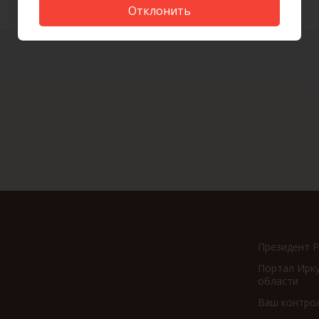
Отклонить
Президент 
Портал Ирк
области
Ваш контро