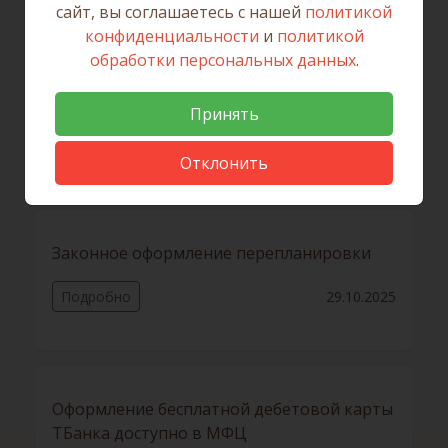
сайт, вы соглашаетесь с нашей
политикой
конфиденциальности
и
политикой
обработки персональных данных
.
Временный режим работы офисов МФЦ в
Принять
Иркутском районе 1 и 3 ноября
Отклонить
Подробно
29.10.2025
Законное оформление перепланировки
Подробно
29.10.2025
Оформление бесплатной дебетовой карты
ТБанка доступно в МФЦ