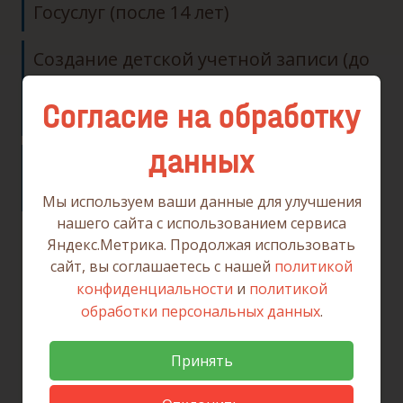
Госуслуг (после 14 лет)
Создание детской учетной записи (до
14 лет) (родитель самостоятельно
Согласие на обработку
создает учетную запись)
данных
Создание детской учетной записи (до
14 лет) (опекаемый ребенок)
Мы используем ваши данные для улучшения
нашего сайта с использованием сервиса
Яндекс.Метрика. Продолжая использовать
сайт, вы соглашаетесь с нашей
политикой
конфиденциальности
и
политикой
обработки персональных данных
.
Принять