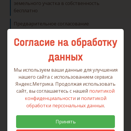
земельного участка в собственность
бесплатно
Предварительное согласование
предоставления земельного участка
Согласие на обработку
Предоставление земельных участков без
проведения торгов
данных
Утверждение схемы расположения земельного
Мы используем ваши данные для улучшения
участка на кадастровом плане территории
нашего сайта с использованием сервиса
Яндекс.Метрика. Продолжая использовать
сайт, вы соглашаетесь с нашей
политикой
конфиденциальности
и
политикой
обработки персональных данных
.
Принять