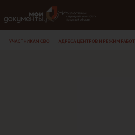
В версии для слабовидящих: клавиша H — переход по заг
УЧАСТНИКАМ СВО
АДРЕСА ЦЕНТРОВ И РЕЖИМ РАБО