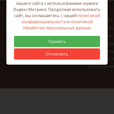
нашего сайта с использованием сервиса
Яндекс.Метрика. Продолжая использовать
сайт, вы соглашаетесь с нашей
политикой
Президент РФ
конфиденциальности
и
политикой
обработки персональных данных
.
Портал Иркут
Ваш контроль
Принять
Работа в Росс
Финансовая ку
Отклонить
Соцконтракт3
Корпорация 