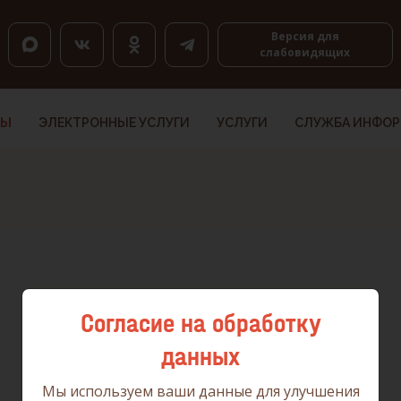
оловкам, K — по ссылкам, Shift+H и Shift+K — назад.
Версия для
слабовидящих
ТЫ
ЭЛЕКТРОННЫЕ УСЛУГИ
УСЛУГИ
СЛУЖБА ИНФО
Согласие на обработку
данных
Мы используем ваши данные для улучшения