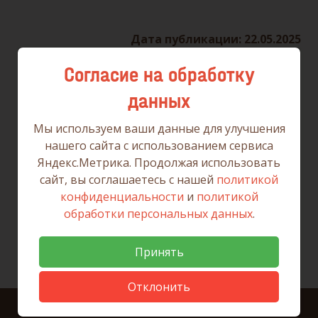
Дата публикации: 22.05.2025
Согласие на обработку
данных
Вернуться к списку новостей
Мы используем ваши данные для улучшения
нашего сайта с использованием сервиса
Яндекс.Метрика. Продолжая использовать
сайт, вы соглашаетесь с нашей
политикой
конфиденциальности
и
политикой
обработки персональных данных
.
Принять
Отклонить