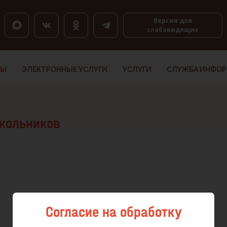
оловкам, K — по ссылкам, Shift+H и Shift+K — назад.
Версия для
слабовидящих
ТЫ
ЭЛЕКТРОННЫЕ УСЛУГИ
УСЛУГИ
СЛУЖБА ИНФО
школьников
Согласие на обработку