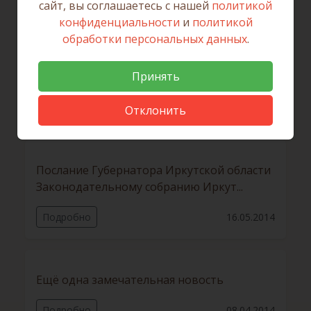
сайт, вы соглашаетесь с нашей
политикой
конфиденциальности
и
политикой
обработки персональных данных
.
Шелеховчане положительно оценивают
Принять
работу Многофункционального центра....
Подробно
16.05.2014
Отклонить
Послание Губернатора Иркутской области
Законодательному собранию Иркут...
Подробно
16.05.2014
Ещё одна замечательная новость
Подробно
08.04.2014