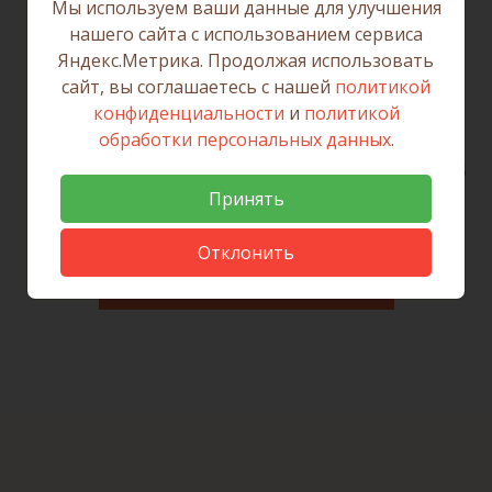
Мы используем ваши данные для улучшения
нашего сайта с использованием сервиса
Остались вопросы по оформлению
Яндекс.Метрика. Продолжая использовать
недвижимости? Справочный телефон
сайт, вы соглашаетесь с нашей
политикой
Росреестра - 8 (3952) 450-150.
конфиденциальности
и
политикой
обработки персональных данных
.
Дата публикации: 19.06.2026
Принять
Отклонить
Вернуться к списку новостей