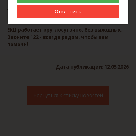
квартиры заявительницы. ЕКЦ направил запрос в
управляющую компанию, по итогам которого
Отклонить
кабель был демонтирован.
ЕКЦ работает круглосуточно, без выходных.
Звоните 122 - всегда рядом, чтобы вам
помочь!
Дата публикации: 12.05.2026
Вернуться к списку новостей