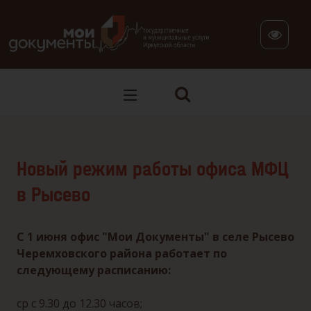
В версии для слабовидящих: клавиша H — переход по заг
Новый режим работы офиса МФЦ
в Рысево
С 1 июня офис "Мои Документы" в селе Рысево
Черемховского района работает по
следующему расписанию:
ср с 9.30 до 12.30 часов;