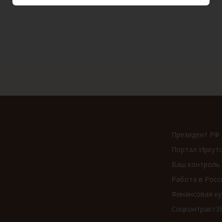
Президент РФ
Портал Иркут
Ваш контроль
Работа в Росс
Финансовая ку
Соцконтракт3