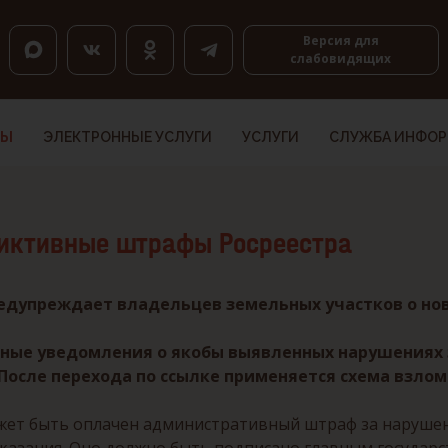
оловкам, K — по ссылкам, Shift+H и Shift+K — назад.
Версия для
слабовидящих
ТЫ
ЭЛЕКТРОННЫЕ УСЛУГИ
УСЛУГИ
СЛУЖБА ИНФО
иктивные штрафы Росреестра
редупреждает владельцев земельных участков о но
ые уведомления о якобы выявленных нарушениях 
После перехода по ссылке применяется схема взлома
жет быть оплачен административный штраф за нарушени