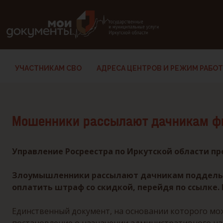
В версии для слабовидящих: клавиша H — переход по заг
УЧАСТНИКАМ СВО
АДРЕСА ЦЕНТРОВ И РЕЖИМ РАБО
Мошенники рассылают дачникам ф
Управление Росреестра по Иркутской области п
Злоумышленники рассылают дачникам поддельн
оплатить штраф со скидкой, перейдя по ссылке. 
Единственный документ, на основании которого мо