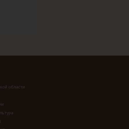
ской области
ии
льтура
8