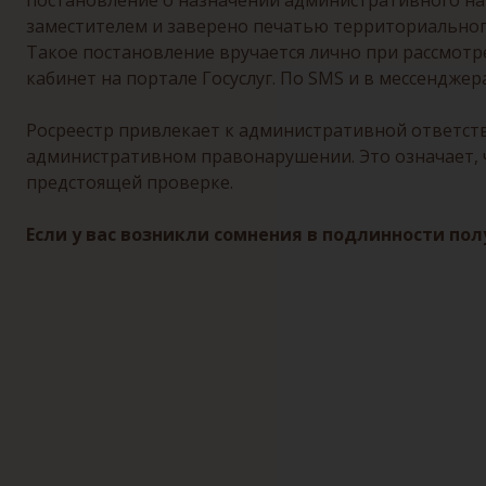
постановление о назначении административного на
заместителем и заверено печатью территориального
Такое постановление вручается лично при рассмотр
кабинет на портале Госуслуг. По SMS и в мессендже
Росреестр привлекает к административной ответст
административном правонарушении. Это означает, ч
предстоящей проверке.
Если у вас возникли сомнения в подлинности по