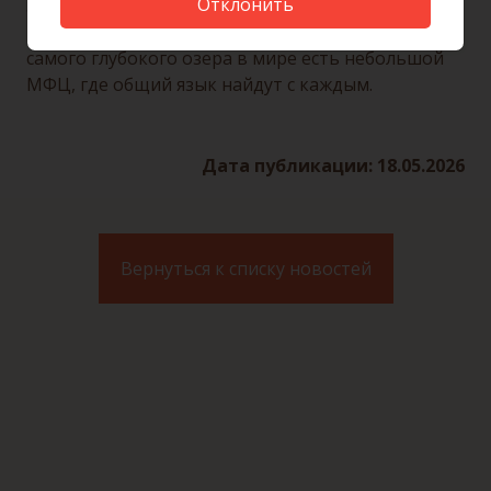
Отклонить
знаем, расскажет ли она об этом дома, но если
расскажет, пусть все туристы знают: на берегу
самого глубокого озера в мире есть небольшой
МФЦ, где общий язык найдут с каждым.
Дата публикации: 18.05.2026
Вернуться к списку новостей