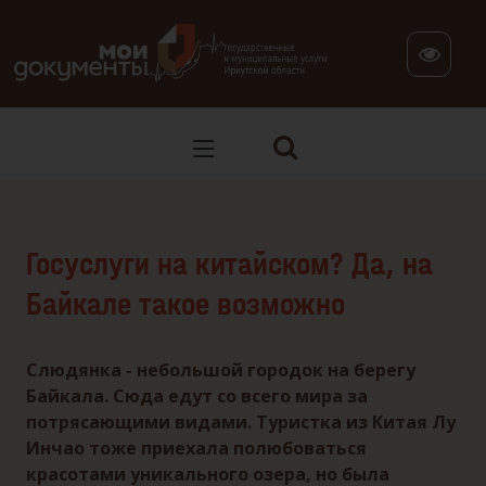
В версии для слабовидящих: клавиша H — переход по заг
Госуслуги на китайском? Да, на
Байкале такое возможно
Слюдянка - небольшой городок на берегу
Байкала. Сюда едут со всего мира за
потрясающими видами. Туристка из Китая Лу
Инчао тоже приехала полюбоваться
красотами уникального озера, но была