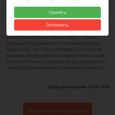
другие региональные сервисы.
- Мы стали для людей надёжным источником
Принять
информации и поддержки, в том числе в
чрезвычайных ситуациях регионального
Отклонить
масштаба, когда людям особенно важно
получить быстрый и точный ответ, - говорит
руководитель Единого контакт-центра Ольга
Первалова. - За этими наградами стоит крутая
команда, которая демонстрирует колоссальный
рост и постоянное развитие. Очень приятно, что
наш труд ценят и жители, и эксперты конкурса.
Дата публикации: 27.05.2026
Вернуться к списку новостей