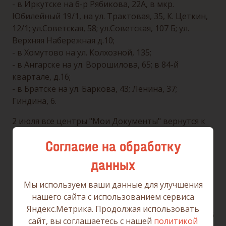
- в Иркутске на б-р Рябикова, 22А, в мкр.
Юбилейный 19/1, на ул. Трактовая, 35, К. Цеткин,
12/1; ул.Советская, 58; ул.Советская, 107 Б; ул.
Верхняя Набережная д.10;
- в Хомутово на ул. Колхозной, 135;
- в Ангарске на ул. Ворошилова, 65; в 84-й
квартале, д.16;
- в Братске на ул. Баркова, 43; Ленина, 37;
Гиндина, 6.
2 июля все центры "Мои Документы" вернутся к
работе по действующему расписанию.
Согласие на обработку
Остались вопросы? Консультации по т. 8-800-
данных
1000-447.
Мы используем ваши данные для улучшения
нашего сайта с использованием сервиса
Яндекс.Метрика. Продолжая использовать
Дата публикации: 29.06.2026
сайт, вы соглашаетесь с нашей
политикой