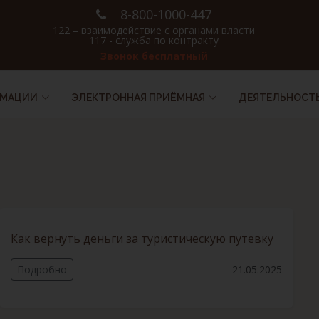
8-800-1000-447
122 – взаимодействие с органами власти
117 - служба по контракту
Звонок бесплатный
РМАЦИИ
ЭЛЕКТРОННАЯ ПРИЁМНАЯ
ДЕЯТЕЛЬНОСТ
Как вернуть деньги за туристическую путевку
Подробно
21.05.2025