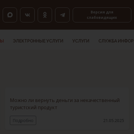
оловкам, K — по ссылкам, Shift+H и Shift+K — назад.
Версия для
слабовидящих
ТЫ
ЭЛЕКТРОННЫЕ УСЛУГИ
УСЛУГИ
СЛУЖБА ИНФО
Можно ли вернуть деньги за некачественный
туристский продукт
Подробно
21.05.2025