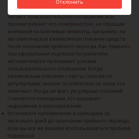
проблемой для многих покупателей. Принимая
Отклонить
такие предложения, пользователи зачастую не
читают пользовательское соглашение или
просматривают его поверхностно, не обращая
внимания на ключевые моменты, например, на
автоматическое ежемесячное списание средств
после окончания пробного периода. Как правило,
при оформлении подписки потребители
автоматически принимают условия
пользовательского соглашения. Когда
ежемесячные списания с карты становятся
регулярными, многие потребители не сразу это
замечают. Когда же факт регулярных списаний
становится очевидным, это вызывает
недоумение и разочарование.
Установите напоминание в календаре за
несколько дней до окончания пробного периода,
если вы все же решили воспользоваться пробной
подпиской.