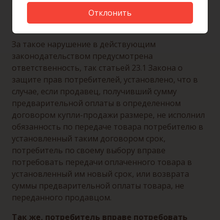
Однако, продавец чаще всего пренебрегает
этими обязательствами, и нарушает
Отклонить
заключенный договор.
За такое нарушение в действующим
законодательством предусмотрена
ответственность, так статьей 23.1 Закона о
защите прав потребителей, установлено, что в
случае, если продавец, получивший сумму
предварительной оплаты в определенном
договором купли-продажи размере, не исполнил
обязанность по передаче товара потребителю в
установленный таким договором срок,
потребитель по своему выбору вправе
потребовать передачи оплаченного товара в
установленный им новый срок, или возврата
суммы предварительной оплаты товара, не
переданного продавцом.
Так же, потребитель вправе потребовать