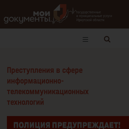
В версии для слабовидящих: клавиша H — переход по заг
Преступления в сфере
информационно-
телекоммуникационных
технологий