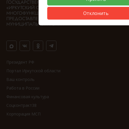
ГОСУДАРСТВЕННОЕ АВТОНОМНОЕ УЧРЕЖДЕНИЕ
«ИРКУТСКИЙ ОБЛАСТНОЙ
МНОГОФУНКЦИОНАЛЬНЫЙ ЦЕНТР
Отклонить
ПРЕДОСТАВЛЕНИЯ ГОСУДАРСТВЕННЫХ И
МУНИЦИПАЛЬНЫХ УСЛУГ»
Президент РФ
Портал Иркутской области
Ваш контроль
Работа в России
Финансовая культура
Соцконтракт38
Корпорация МСП