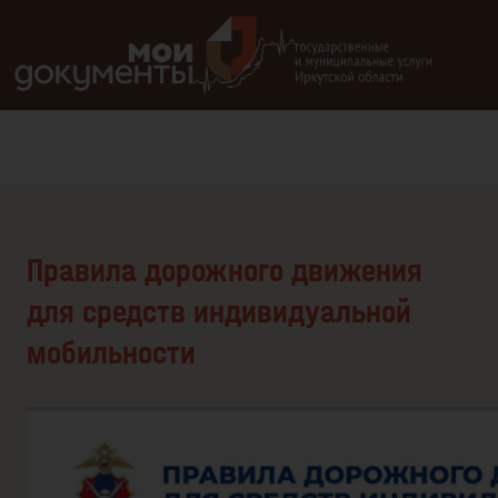
В версии для слабовидящих: клавиша H — переход по заг
Правила дорожного движения
для средств индивидуальной
мобильности