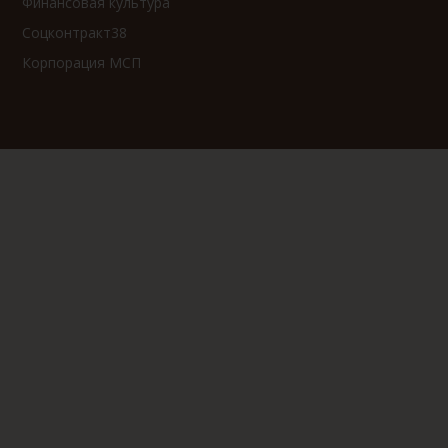
Финансовая культура
Соцконтракт38
Корпорация МСП