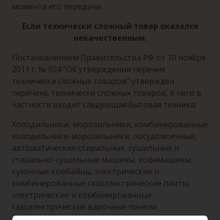
момента его передачи.
Если технически сложный товар оказался
некачественным.
Постановлением Правительства РФ от 10 ноября
2011 г. № 924 "Об утверждении перечня
технически сложных товаров" утвержден
перечень технически сложных товаров, в него в
частности входит следующая бытовая техника:
Холодильники, морозильники, комбинированные
холодильники-морозильники, посудомоечные,
автоматические стиральные, сушильные и
стирально-сушильные машины, кофемашины,
кухонные комбайны, электрические и
комбинированные газоэлектрические плиты,
электрические и комбинированные
газоэлектрические варочные панели,
электрические и комбинированные