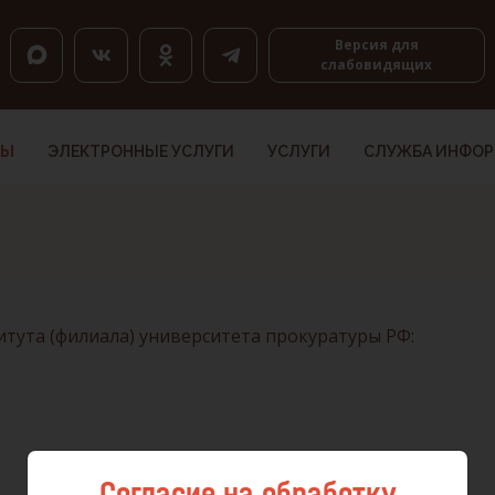
оловкам, K — по ссылкам, Shift+H и Shift+K — назад.
Версия для
слабовидящих
ТЫ
ЭЛЕКТРОННЫЕ УСЛУГИ
УСЛУГИ
СЛУЖБА ИНФО
тута (филиала) университета прокуратуры РФ:
Согласие на обработку