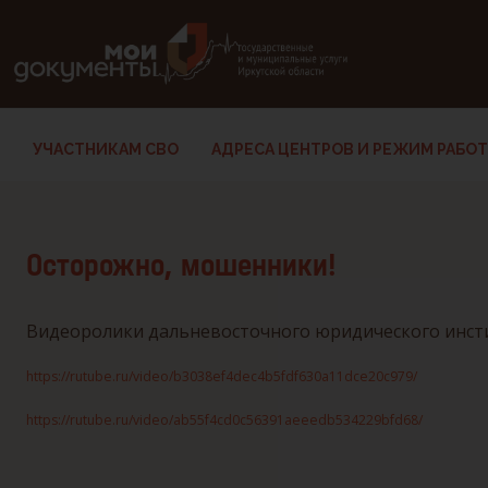
В версии для слабовидящих: клавиша H — переход по заг
УЧАСТНИКАМ СВО
АДРЕСА ЦЕНТРОВ И РЕЖИМ РАБО
Осторожно, мошенники!
Видеоролики дальневосточного юридического инсти
https://rutube.ru/video/b3038ef4dec4b5fdf630a11dce20c979/
https://rutube.ru/video/ab55f4cd0c56391aeeedb534229bfd68/