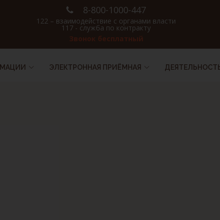
8-800-1000-447
122 – взаимодействие с органами власти
117 - служба по контракту
Звонок бесплатный
РМАЦИИ
ЭЛЕКТРОННАЯ ПРИЁМНАЯ
ДЕЯТЕЛЬНОСТ