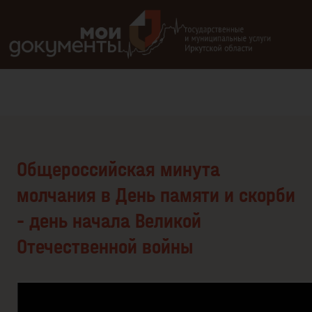
В версии для слабовидящих: клавиша H — переход по заг
Общероссийская минута
молчания в День памяти и скорби
– день начала Великой
Отечественной войны