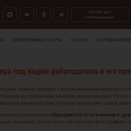
оловкам, K — по ссылкам, Shift+H и Shift+K — назад.
Версия для
слабовидящих
ТЫ
ЭЛЕКТРОННЫЕ УСЛУГИ
УСЛУГИ
СЛУЖБА ИНФО
ра под видом работодателя и его пр
нденция к обману граждан с использованием возможнос
упающих из привычных каналов коммуникации. При этом
рмации и финансам преступники применяют самые разн
ессенджере мошенники
обращаются от его имени к др
общих знакомых, посмотреть интересную фотографию или