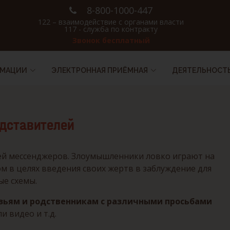
8-800-1000-447
122 – взаимодействие с органами власти
117 - служба по контракту
Звонок бесплатный
РМАЦИИ
ЭЛЕКТРОННАЯ ПРИЁМНАЯ
ДЕЯТЕЛЬНОСТ
едставителей
тей мессенджеров. Злоумышленники ловко играют на
 в целях введения своих жертв в заблуждение для
ые схемы.
узьям и родственникам с различными просьбами
 видео и т.д.