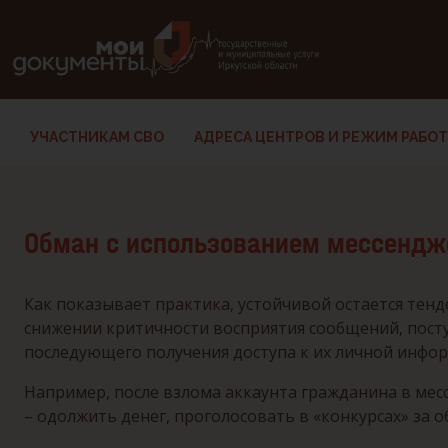
В версии для слабовидящих: клавиша H — переход по заг
УЧАСТНИКАМ СВО
АДРЕСА ЦЕНТРОВ И РЕЖИМ РАБО
Обман с использованием мессендже
Как показывает практика, устойчивой остается те
снижении критичности восприятия сообщений, пост
последующего получения доступа к их личной инфо
Например, после взлома аккаунта гражданина в м
– одолжить денег, проголосовать в «конкурсах» за 