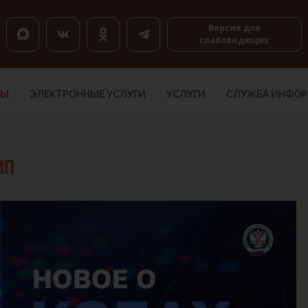
оловкам, K — по ссылкам, Shift+H и Shift+K — назад.
Версия для
слабовидящих
ТЫ
ЭЛЕКТРОННЫЕ УСЛУГИ
УСЛУГИ
СЛУЖБА ИНФО
ИП