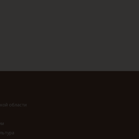
ской области
ии
льтура