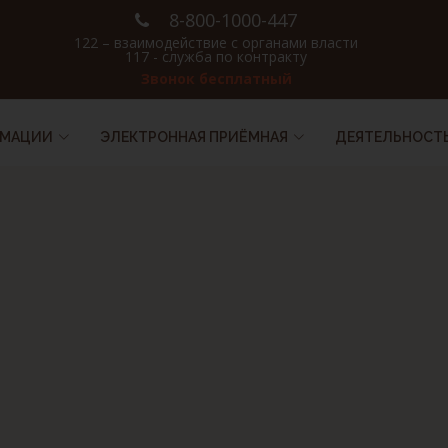
8-800-1000-447
122 – взаимодействие с органами власти
117 - служба по контракту
Звонок бесплатный
РМАЦИИ
ЭЛЕКТРОННАЯ ПРИЁМНАЯ
ДЕЯТЕЛЬНОСТ