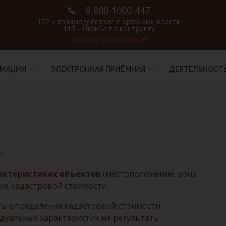
8-800-1000-447
122 – взаимодействие с органами власти
117 - служба по контракту
Звонок бесплатный
РМАЦИИ
ЭЛЕКТРОННАЯ ПРИЁМНАЯ
ДЕЯТЕЛЬНОСТ
.
актеристиках объектов
(местоположение, зона
ке кадастровой стоимости.
аты определения кадастровой стоимости
идуальных характеристик на результаты