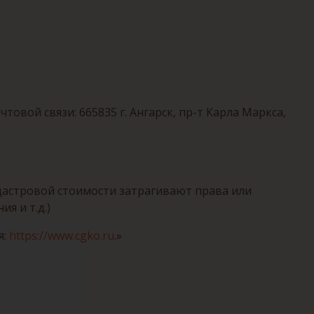
ой связи: 665835 г. Ангарск, пр-т Карла Маркса,
астровой стоимости затрагивают права или
я и т.д.)
я:
https://www.cgko.ru
.»