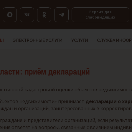
оловкам, K — по ссылкам, Shift+H и Shift+K — назад.
Версия для
слабовидящих
ТЫ
ЭЛЕКТРОННЫЕ УСЛУГИ
УСЛУГИ
СЛУЖБА ИНФО
бласти: приём деклараций
дарственной кадастровой оценки объектов недвижимости
объектов недвижимости» принимает
декларации о хар
раждан и организаций, заинтересованных в корректиров
 граждане и представители организаций, если результ
ения ответят на вопросы, связанные с влиянием индив