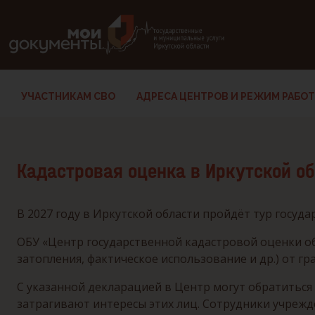
В версии для слабовидящих: клавиша H — переход по заг
УЧАСТНИКАМ СВО
АДРЕСА ЦЕНТРОВ И РЕЖИМ РАБО
Кадастровая оценка в Иркутской о
В 2027 году в Иркутской области пройдёт тур госу
ОБУ «Центр государственной кадастровой оценки 
затопления, фактическое использование и др.) от г
С указанной декларацией в Центр могут обратиться
затрагивают интересы этих лиц. Сотрудники учрежд