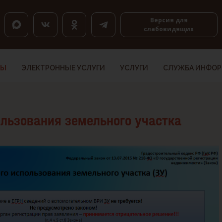
оловкам, K — по ссылкам, Shift+H и Shift+K — назад.
Версия для
слабовидящих
ТЫ
ЭЛЕКТРОННЫЕ УСЛУГИ
УСЛУГИ
СЛУЖБА ИНФО
льзования земельного участка