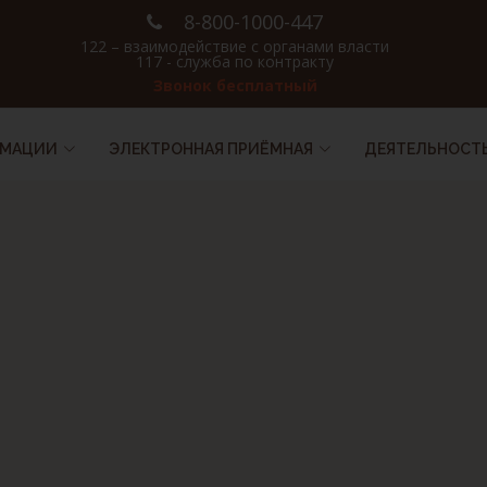
8-800-1000-447
122 – взаимодействие с органами власти
117 - служба по контракту
Звонок бесплатный
РМАЦИИ
ЭЛЕКТРОННАЯ ПРИЁМНАЯ
ДЕЯТЕЛЬНОСТ