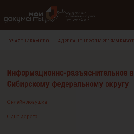
В версии для слабовидящих: клавиша H — переход по заг
УЧАСТНИКАМ СВО
АДРЕСА ЦЕНТРОВ И РЕЖИМ РАБО
Информационно-разъяснительное в
Сибирскому федеральному округу
Онлайн ловушка
Одна дорога