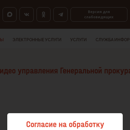
оловкам, K — по ссылкам, Shift+H и Shift+K — назад.
Версия для
слабовидящих
ТЫ
ЭЛЕКТРОННЫЕ УСЛУГИ
УСЛУГИ
СЛУЖБА ИНФО
идео управления Генеральной прокур
Согласие на обработку