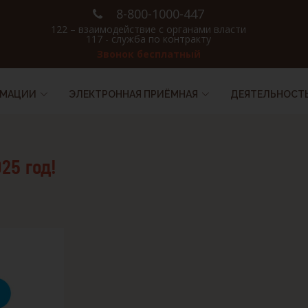
8-800-1000-447
122 – взаимодействие с органами власти
117 - служба по контракту
Звонок бесплатный
РМАЦИИ
ЭЛЕКТРОННАЯ ПРИЁМНАЯ
ДЕЯТЕЛЬНОСТ
25 год!