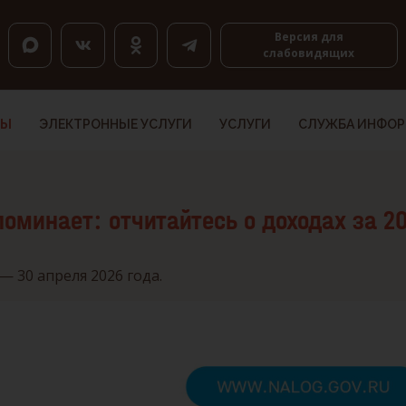
оловкам, K — по ссылкам, Shift+H и Shift+K — назад.
Версия для
слабовидящих
ТЫ
ЭЛЕКТРОННЫЕ УСЛУГИ
УСЛУГИ
СЛУЖБА ИНФО
минает: отчитайтесь о доходах за 20
 30 апреля 2026 года.