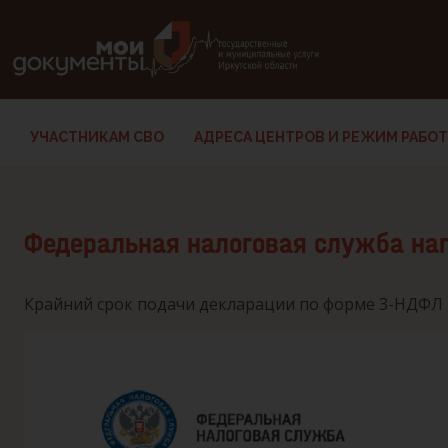
В версии для слабовидящих: клавиша H — переход по заг
УЧАСТНИКАМ СВО
АДРЕСА ЦЕНТРОВ И РЕЖИМ РАБО
Федеральная налоговая служба напо
Крайний срок подачи декларации по форме 3-НДФЛ —