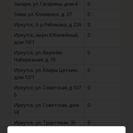
Залари, ул. Гагарина, дом 4
0
Зима, ул. Клименко, д. 37
0
Иркутск, б-р Рябикова, д 22А
0
Иркутск, мкрн Юбилейный,
0
дом 19/1
Иркутск, ул. Верхняя
0
Набережная, д. 10
Иркутск, ул. Клары Цеткин,
0
дом 12/1
Иркутск, ул. Советская, д.107
0
Б
Иркутск, ул. Советская, дом
0
58
Иркутск, ул. Трактовая, 35
0