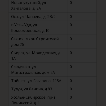
Новонукутский, ул.
0
Хангалова, д. 2А
Оса, ул. Чапаева, д. 2В/2
0
п.Усть-Уда, ул.
0
Комсомольская, д.10
Саянск, мкрн Строителей,
0
дом 26
Свирск, ул. Молодежная, д.
0
1А
Слюдянка, ул.
0
Магистральная, дом 2A
Тайшет, ул. Гагарина, 115А
0
Тулун, ул.Ленина, д.83
0
Усолье-Сибирское, пр-т
0
Ленинский, д. 11