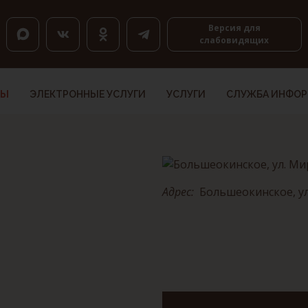
оловкам, K — по ссылкам, Shift+H и Shift+K — назад.
Версия для
слабовидящих
ТЫ
ЭЛЕКТРОННЫЕ УСЛУГИ
УСЛУГИ
СЛУЖБА ИНФО
Адрес:
Большеокинское, ул.