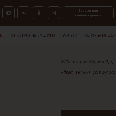
оловкам, K — по ссылкам, Shift+H и Shift+K — назад.
Версия для
слабовидящих
ТЫ
ЭЛЕКТРОННЫЕ УСЛУГИ
УСЛУГИ
СЛУЖБА ИНФО
Адрес:
Тельма, ул. Крупской