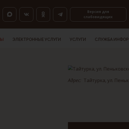
оловкам, K — по ссылкам, Shift+H и Shift+K — назад.
Версия для
слабовидящих
ТЫ
ЭЛЕКТРОННЫЕ УСЛУГИ
УСЛУГИ
СЛУЖБА ИНФО
Адрес:
Тайтурка, ул. Пенько