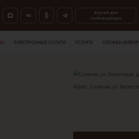
оловкам, K — по ссылкам, Shift+H и Shift+K — назад.
Версия для
слабовидящих
ТЫ
ЭЛЕКТРОННЫЕ УСЛУГИ
УСЛУГИ
СЛУЖБА ИНФО
Адрес:
Соляная, ул. Берегова