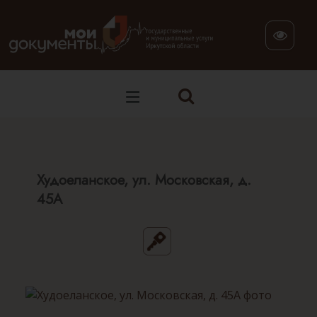
В версии для слабовидящих: клавиша H — переход по заг
Худоеланское, ул. Московская, д.
45А