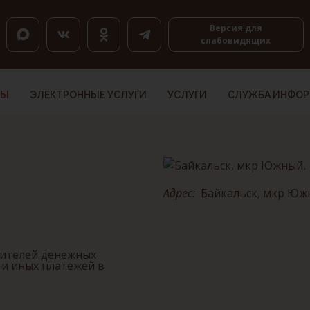
оловкам, K — по ссылкам, Shift+H и Shift+K — назад.
Версия для
слабовидящих
ТЫ
ЭЛЕКТРОННЫЕ УСЛУГИ
УСЛУГИ
СЛУЖБА ИНФО
Адрес:
Байкальск, мкр Южн
вителей денежных
 и иных платежей в