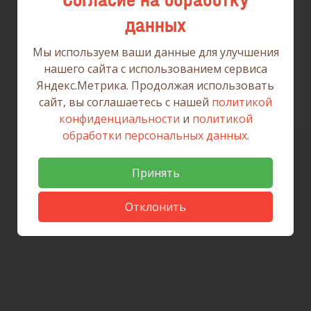
17
18
данных
24
25
Мы используем ваши данные для улучшения
нашего сайта с использованием сервиса
Яндекс.Метрика. Продолжая использовать
31
1
сайт, вы соглашаетесь с нашей
политикой
конфиденциальности
и
политикой
обработки персональных данных
.
Принять
Отклонить