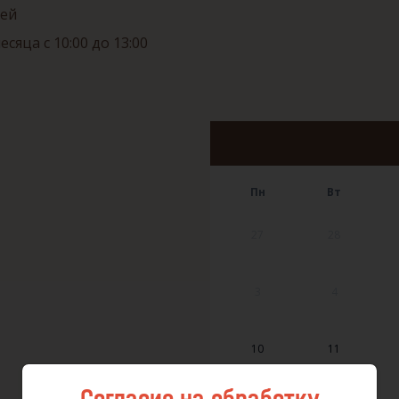
лей
яца с 10:00 до 13:00
Пн
Вт
27
28
3
4
10
11
Согласие на обработку