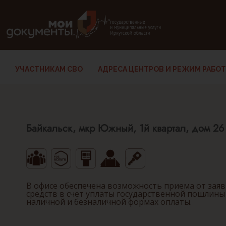
В версии для слабовидящих: клавиша H — переход по заг
УЧАСТНИКАМ СВО
АДРЕСА ЦЕНТРОВ И РЕЖИМ РАБО
Байкальск, мкр Южный, 1й квартал, дом 26
В офисе обеспечена возможность приема от зая
средств в счет уплаты государственной пошлины
наличной и безналичной формах оплаты.