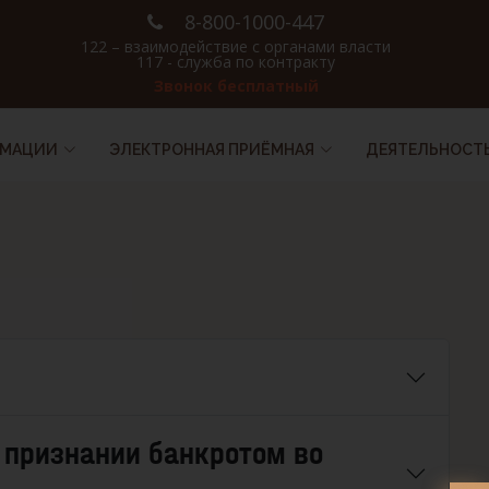
8-800-1000-447
122 – взаимодействие с органами власти
117 - служба по контракту
Звонок бесплатный
РМАЦИИ
ЭЛЕКТРОННАЯ ПРИЁМНАЯ
ДЕЯТЕЛЬНОСТ
 признании банкротом во