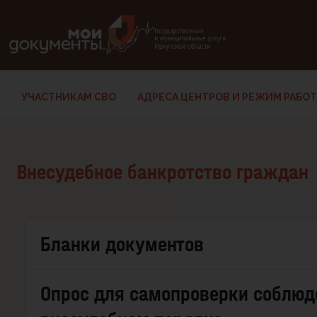
В версии для слабовидящих: клавиша H — переход по заг
УЧАСТНИКАМ СВО
АДРЕСА ЦЕНТРОВ И РЕЖИМ РАБО
Внесудебное банкротство граждан
Бланки документов
Опрос для самопроверки соблюд