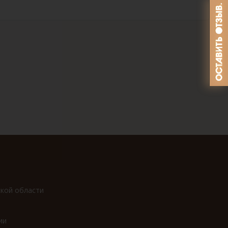
ской области
ии