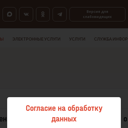
оловкам, K — по ссылкам, Shift+H и Shift+K — назад.
Версия для
слабовидящих
ТЫ
ЭЛЕКТРОННЫЕ УСЛУГИ
УСЛУГИ
СЛУЖБА ИНФО
Согласие на обработку
данных
ения условий для подачи заявления о